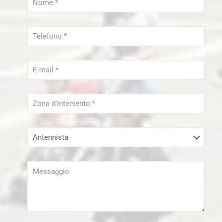
Serramenti Milano
Sgombero Milano
Tapparellista Milano
Trasloco Milano