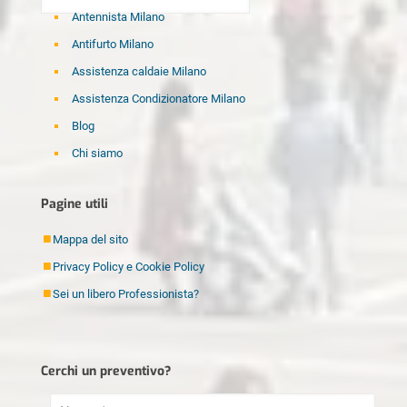
Antennista Milano
Antifurto Milano
Assistenza caldaie Milano
Assistenza Condizionatore Milano
Blog
Chi siamo
Disinfestazione Milano
Pagine utili
Elettricista Milano
Fabbro Milano
Mappa del sito
Idraulico Milano
Privacy Policy e Cookie Policy
Imbianchino Milano
Sei un libero Professionista?
Imprese di pulizia Milano
Lamatura Parquet Milano
Cerchi un preventivo?
Ristrutturazioni Milano
Sei un libero Professionista?