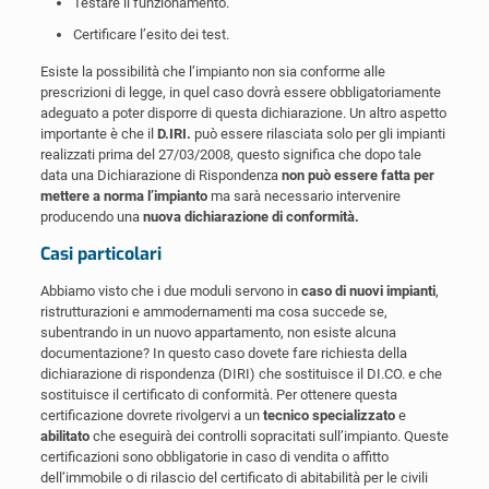
Testare il funzionamento.
Certificare l’esito dei test.
Esiste la possibilità che l’impianto non sia conforme alle
prescrizioni di legge, in quel caso dovrà essere obbligatoriamente
adeguato a poter disporre di questa dichiarazione. Un altro aspetto
importante è che il
D.IRI.
può essere rilasciata solo per gli impianti
realizzati prima del 27/03/2008, questo significa che dopo tale
data una Dichiarazione di Rispondenza
non può essere fatta per
mettere a norma l’impianto
ma sarà necessario intervenire
producendo una
nuova dichiarazione di conformità.
Casi particolari
Abbiamo visto che i due moduli servono in
caso di nuovi impianti
,
ristrutturazioni e ammodernamenti ma cosa succede se,
subentrando in un nuovo appartamento, non esiste alcuna
documentazione? In questo caso dovete fare richiesta della
dichiarazione di rispondenza (DIRI) che sostituisce il DI.CO. e che
sostituisce il certificato di conformità. Per ottenere questa
certificazione dovrete rivolgervi a un
tecnico specializzato
e
abilitato
che eseguirà dei controlli sopracitati sull’impianto. Queste
certificazioni sono obbligatorie in caso di vendita o affitto
dell’immobile o di rilascio del certificato di abitabilità per le civili