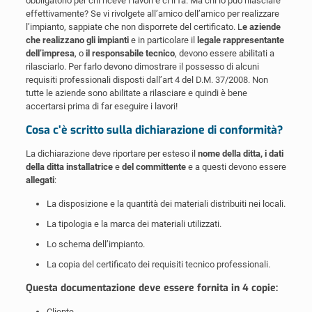
obbligatorio per chi riceve i lavori e ci li fa. Ma chi lo può rilasciare
effettivamente? Se vi rivolgete all’amico dell’amico per realizzare
l’impianto, sappiate che non disporrete del certificato. L
e aziende
che realizzano gli impianti
e in particolare il
legale rappresentante
dell’impresa
, o
il responsabile tecnico
, devono essere abilitati a
rilasciarlo. Per farlo devono dimostrare il possesso di alcuni
requisiti professionali disposti dall’art 4 del D.M. 37/2008. Non
tutte le aziende sono abilitate a rilasciare e quindi è bene
accertarsi prima di far eseguire i lavori!
Cosa c’è scritto sulla dichiarazione di conformità?
La dichiarazione deve riportare per esteso il
nome della ditta, i dati
della ditta installatrice
e
del committente
e a questi devono essere
allegati
:
La disposizione e la quantità dei materiali distribuiti nei locali.
La tipologia e la marca dei materiali utilizzati.
Lo schema dell’impianto.
La copia del certificato dei requisiti tecnico professionali.
Questa documentazione deve essere fornita in 4 copie:
Cliente,