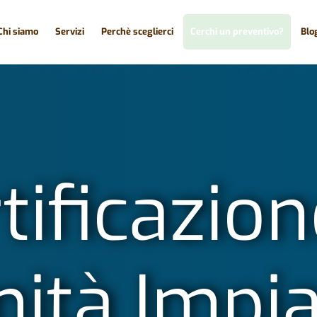
Chi siamo
Servizi
Perchè sceglierci
Cerchi un preventivo?
Blo
tificazion
ità Impi