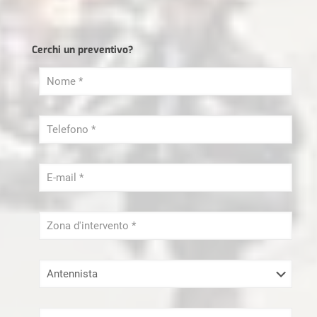
Imprese di pulizia Milano
Lamatura Parquet Milano
Cerchi un preventivo?
Ristrutturazioni Milano
Sei un libero Professionista?
Serramenti Milano
Sgombero Milano
Tapparellista Milano
Trasloco Milano