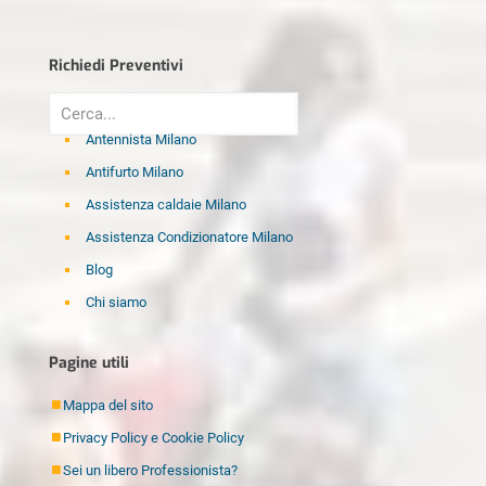
Richiedi Preventivi
Antennista Milano
Antifurto Milano
Assistenza caldaie Milano
Assistenza Condizionatore Milano
Blog
Chi siamo
Disinfestazione Milano
Pagine utili
Elettricista Milano
Fabbro Milano
Mappa del sito
Idraulico Milano
Privacy Policy e Cookie Policy
Imbianchino Milano
Sei un libero Professionista?