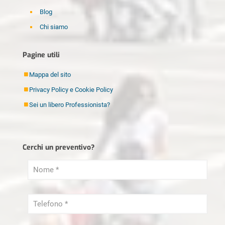
Blog
Chi siamo
Disinfestazione Milano
Pagine utili
Elettricista Milano
Fabbro Milano
Mappa del sito
Idraulico Milano
Privacy Policy e Cookie Policy
Imbianchino Milano
Sei un libero Professionista?
Imprese di pulizia Milano
Lamatura Parquet Milano
Cerchi un preventivo?
Ristrutturazioni Milano
Sei un libero Professionista?
Serramenti Milano
Sgombero Milano
Tapparellista Milano
Trasloco Milano