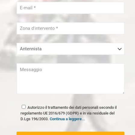
Autorizzo il trattamento dei dati personali secondo il
regolamento UE 2016/679 (GDPR) e in via residuale del
D.Lgs 196/2003.
Continua a leggere...