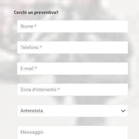
Lamatura Parquet Milano
Cerchi un preventivo?
Ristrutturazioni Milano
Sei un libero Professionista?
Serramenti Milano
Sgombero Milano
Tapparellista Milano
Trasloco Milano