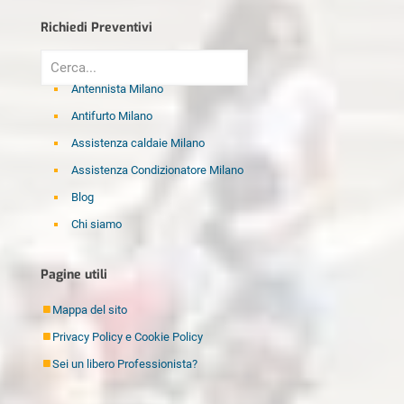
Richiedi Preventivi
Antennista Milano
Antifurto Milano
Assistenza caldaie Milano
Assistenza Condizionatore Milano
Blog
Chi siamo
Disinfestazione Milano
Pagine utili
Elettricista Milano
Fabbro Milano
Mappa del sito
Idraulico Milano
Privacy Policy e Cookie Policy
Imbianchino Milano
Sei un libero Professionista?
Imprese di pulizia Milano