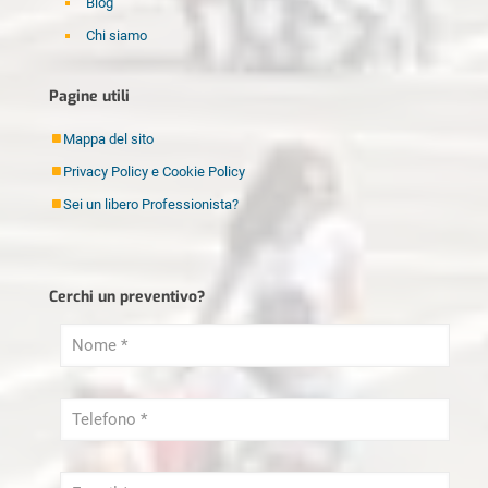
Blog
Chi siamo
Disinfestazione Milano
Pagine utili
Elettricista Milano
Fabbro Milano
Mappa del sito
Idraulico Milano
Privacy Policy e Cookie Policy
Imbianchino Milano
Sei un libero Professionista?
Imprese di pulizia Milano
Lamatura Parquet Milano
Cerchi un preventivo?
Ristrutturazioni Milano
Sei un libero Professionista?
Serramenti Milano
Sgombero Milano
Tapparellista Milano
Trasloco Milano