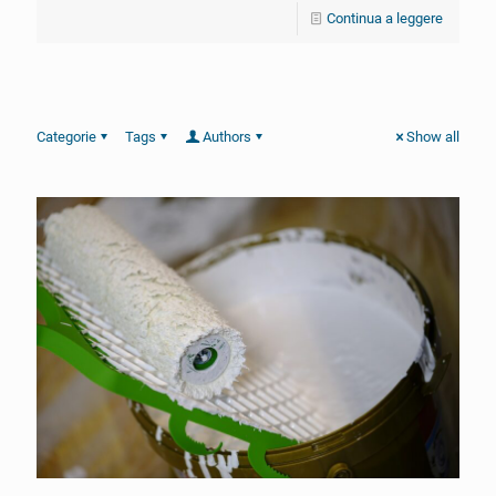
Continua a leggere
Categorie
Tags
Authors
Show all