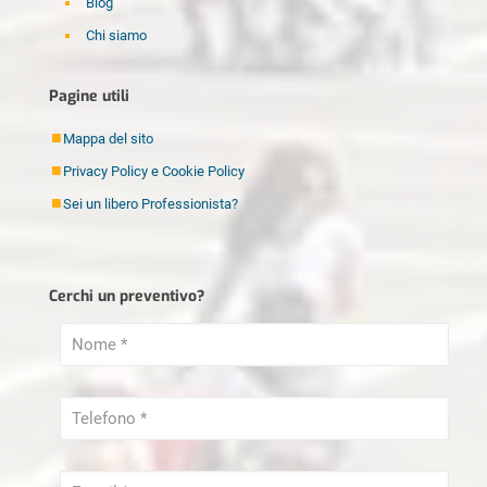
Blog
Chi siamo
Disinfestazione Milano
Pagine utili
Elettricista Milano
Fabbro Milano
Mappa del sito
Idraulico Milano
Privacy Policy e Cookie Policy
Imbianchino Milano
Sei un libero Professionista?
Imprese di pulizia Milano
Lamatura Parquet Milano
Cerchi un preventivo?
Ristrutturazioni Milano
Sei un libero Professionista?
Serramenti Milano
Sgombero Milano
Tapparellista Milano
Trasloco Milano