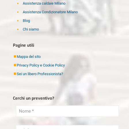
Assistenza caldaie Milano
Assistenza Condizionatore Milano
Blog
Chi siamo
Disinfestazione Milano
Pagine utili
Elettricista Milano
Fabbro Milano
Mappa del sito
Idraulico Milano
Privacy Policy e Cookie Policy
Imbianchino Milano
Sei un libero Professionista?
Imprese di pulizia Milano
Lamatura Parquet Milano
Cerchi un preventivo?
Ristrutturazioni Milano
Sei un libero Professionista?
Serramenti Milano
Sgombero Milano