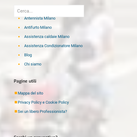
Antennista Milano
Antifurto Milano
Assistenza caldaie Milano
Assistenza Condizionatore Milano
Blog
Chi siamo
Disinfestazione Milano
Pagine utili
Elettricista Milano
Fabbro Milano
Mappa del sito
Idraulico Milano
Privacy Policy e Cookie Policy
Imbianchino Milano
Sei un libero Professionista?
Imprese di pulizia Milano
Lamatura Parquet Milano