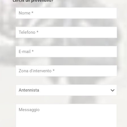
Cerchi un preventivo?
Ristrutturazioni Milano
Sei un libero Professionista?
Serramenti Milano
Sgombero Milano
Tapparellista Milano
Trasloco Milano