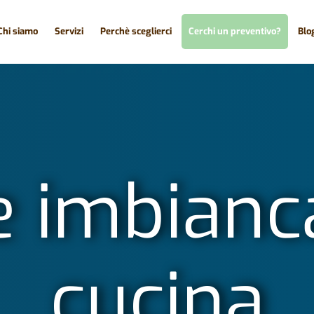
Chi siamo
Servizi
Perchè sceglierci
Cerchi un preventivo?
Blo
 imbianca
cucina