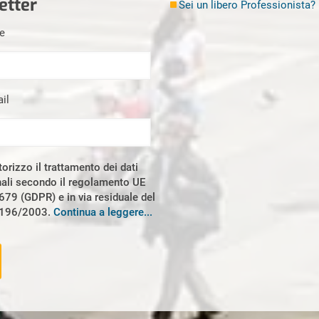
etter
Sei un libero Professionista?
Imbianchino Milano
Imprese di pulizia Milano
me
Lamatura Parquet Milano
Ristrutturazioni Milano
il
Sei un libero Professionis
Serramenti Milano
Sgombero Milano
orizzo il trattamento dei dati
Tapparellista Milano
ali secondo il regolamento UE
Trasloco Milano
79 (GDPR) e in via residuale del
 196/2003.
Continua a leggere...