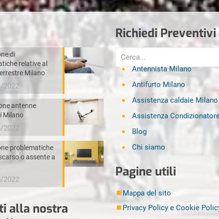
Richiedi Preventivi
one di
tiche relative al
Antennista Milano
terrestre Milano
Antifurto Milano
5/2022
Assistenza caldaie Milano
one antenne
ri Milano
Assistenza Condizionator
5/2022
Blog
Chi siamo
one problematiche
scarso o assente a
Disinfestazione Milano
Pagine utili
Elettricista Milano
5/2022
Mappa del sito
Fabbro Milano
iti alla nostra
Privacy Policy e Cookie Polic
Idraulico Milano