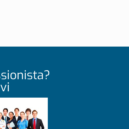
ssionista?
vi