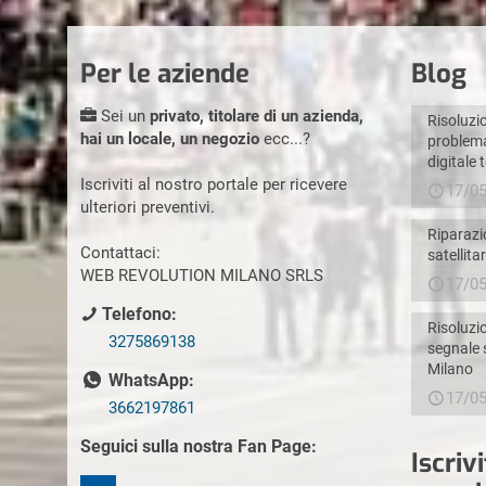
Per le aziende
Blog
Sei un
privato, titolare di un azienda,
Risoluzi
hai un locale, un negozio
ecc...?
problema
digitale 
Iscriviti al nostro portale per ricevere
17/0
ulteriori preventivi.
Riparazi
Contattaci:
satellita
WEB REVOLUTION MILANO SRLS
17/0
Telefono:
Risoluzi
3275869138
segnale 
Milano
WhatsApp:
17/0
3662197861
Seguici sulla nostra Fan Page:
Iscriv