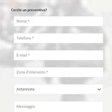
Lamatura Parquet Milano
Cerchi un preventivo?
Ristrutturazioni Milano
Sei un libero Professionista?
Serramenti Milano
Sgombero Milano
Tapparellista Milano
Trasloco Milano