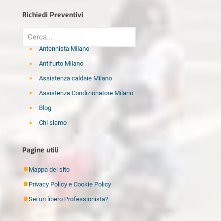
Richiedi Preventivi
Antennista Milano
Antifurto Milano
Assistenza caldaie Milano
Assistenza Condizionatore Milano
Blog
Chi siamo
Disinfestazione Milano
Pagine utili
Elettricista Milano
Fabbro Milano
Mappa del sito
Idraulico Milano
Privacy Policy e Cookie Policy
Imbianchino Milano
Sei un libero Professionista?
Imprese di pulizia Milano