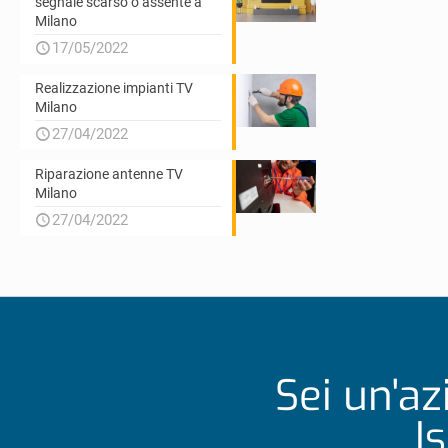
segnale scarso o assente a
Milano
17/05/2022
Realizzazione impianti TV
Milano
27/04/2022
Riparazione antenne TV
Milano
27/04/2022
Sei un'az
I