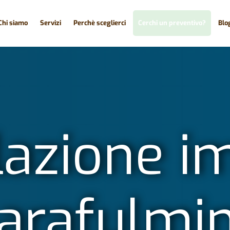
Chi siamo
Servizi
Perchè sceglierci
Cerchi un preventivo?
Blo
lazione i
arafulmi