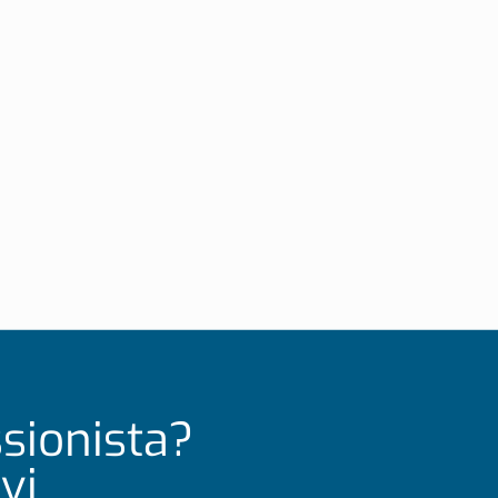
ssionista?
vi