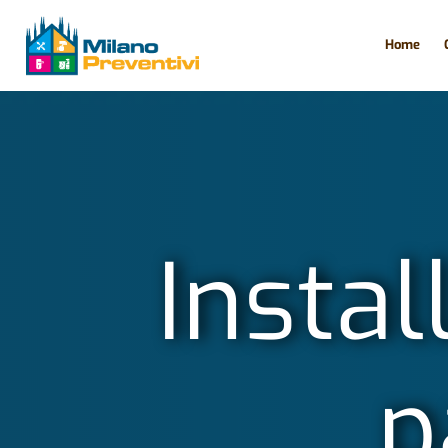
Home
Instal
p