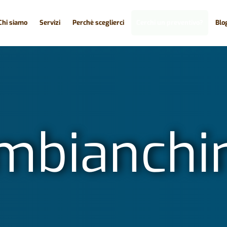
Chi siamo
Servizi
Perchè sceglierci
Cerchi un preventivo?
Blo
mbianchi