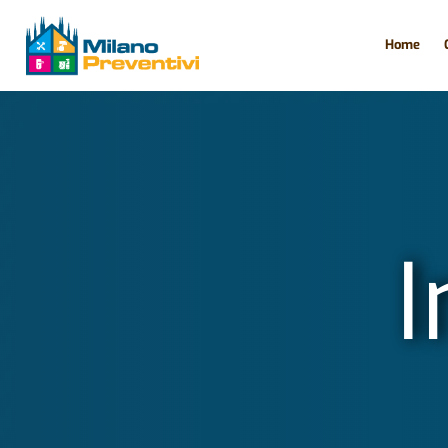
Home
I